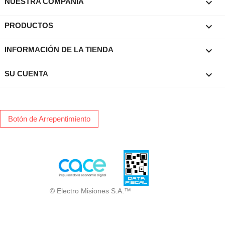

NUESTRA COMPAÑIA

PRODUCTOS
keyboard_arrow_down
INFORMACIÓN DE LA TIENDA

SU CUENTA
Botón de Arrepentimiento
© Electro Misiones S.A.™