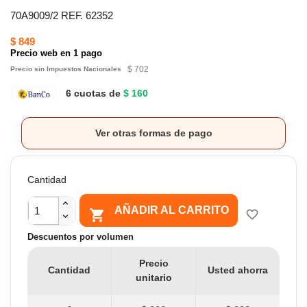
70A9009/2 REF. 62352
$ 849
Precio web en 1 pago
$ 702
Precio sin Impuestos Nacionales
6 cuotas de
$ 160
Ver otras formas de pago
Cantidad
AÑADIR AL CARRITO

favorite_border
Descuentos por volumen
Precio
Cantidad
Usted ahorra
unitario