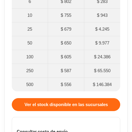
6
$ 802
$ 283
10
$ 755
$ 943
25
$ 679
$ 4.245
50
$ 650
$ 9.977
100
$ 605
$ 24.386
250
$ 587
$ 65.550
500
$ 556
$ 146.384
Ver el stock disponible en las sucursales
Consultar costo de envío