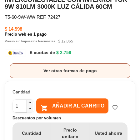
9W 810LM 3000K LUZ CÁLIDA 60CM
T5-60-9W-WW REF. 72427
$ 14.598
Precio web en 1 pago
$ 12.065
Precio sin Impuestos Nacionales
6 cuotas de
$ 2.759
Ver otras formas de pago
Cantidad
AÑADIR AL CARRITO

favorite_border
Descuentos por volumen
Precio
Cantidad
Usted ahorra
unitario