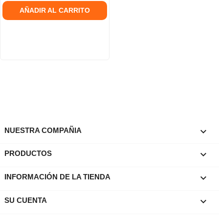
AÑADIR AL CARRITO

NUESTRA COMPAÑIA

PRODUCTOS
keyboard_arrow_down
INFORMACIÓN DE LA TIENDA

SU CUENTA