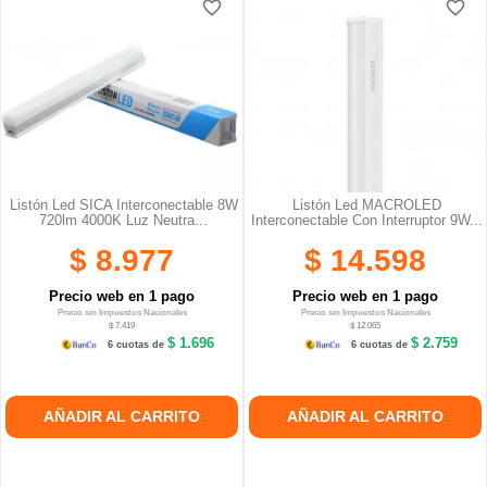
favorite_border
favorite_border
Listón Led SICA Interconectable 8W
Listón Led MACROLED
720lm 4000K Luz Neutra...
Interconectable Con Interruptor 9W...
$ 8.977
$ 14.598
Precio web en 1 pago
Precio web en 1 pago
Precio sin Impuestos Nacionales
Precio sin Impuestos Nacionales
$ 7.419
$ 12.065
$ 1.696
$ 2.759
6 cuotas de
6 cuotas de
AÑADIR AL CARRITO
AÑADIR AL CARRITO