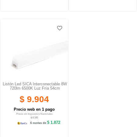
favorite_border
Listón Led SICA Interconectable 8W
720lm 6500K Luz Fría 54cm
$ 9.904
Precio web en 1 pago
Precio sin Impuestos Nacionales
$ 8.185
$ 1.872
6 cuotas de