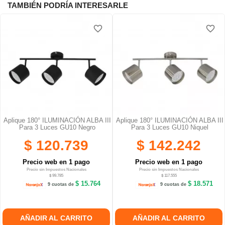
TAMBIÉN PODRÍA INTERESARLE
favorite_border
favorite_border
Aplique 180° ILUMINACIÓN ALBA III
Aplique 180° ILUMINACIÓN ALBA III
Para 3 Luces GU10 Negro
Para 3 Luces GU10 Niquel
$ 120.739
$ 142.242
Precio web en 1 pago
Precio web en 1 pago
Precio sin Impuestos Nacionales
Precio sin Impuestos Nacionales
$ 99.785
$ 117.555
$ 15.764
$ 18.571
9 cuotas de
9 cuotas de
AÑADIR AL CARRITO
AÑADIR AL CARRITO