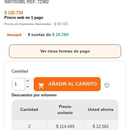
5007/03/BL REF. 72382
$ 120.739
Precio web en 1 pago
$ 99.785
Precio sin Impuestos Nacionales
9 cuotas de
$ 15.764
Ver otras formas de pago
Cantidad
AÑADIR AL CARRITO

favorite_border
Descuentos por volumen
Precio
Cantidad
Usted ahorra
unitario
2
$ 114.449
$ 12.581