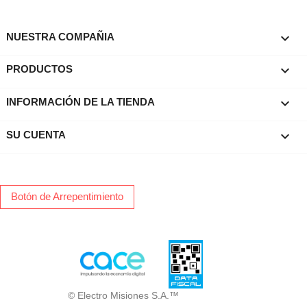

NUESTRA COMPAÑIA

PRODUCTOS
keyboard_arrow_down
INFORMACIÓN DE LA TIENDA

SU CUENTA
Botón de Arrepentimiento
© Electro Misiones S.A.™