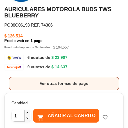
AURICULARES MOTOROLA BUDS TWS
BLUEBERRY
PG38C06193 REF. 74306
$ 126.514
Precio web en 1 pago
$ 104.557
Precio sin Impuestos Nacionales
6 cuotas de
$ 23.907
9 cuotas de
$ 14.637
Ver otras formas de pago
Cantidad
AÑADIR AL CARRITO

favorite_border