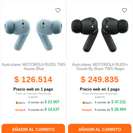
favorite_border
favorite_border
Auriculares MOTOROLA BUDS TWS
Auriculares MOTOROLA BUDS+
Ilusion Blue
Sound By Bose TWS Negro
$ 126.514
$ 249.835
Precio web en 1 pago
Precio web en 1 pago
Precio sin Impuestos Nacionales
Precio sin Impuestos Nacionales
$ 104.557
$ 206.475
$ 23.907
$ 47.211
6 cuotas de
6 cuotas de
$ 14.637
$ 28.904
9 cuotas de
9 cuotas de
AÑADIR AL CARRITO
AÑADIR AL CARRITO