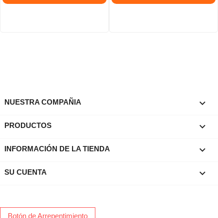

NUESTRA COMPAÑIA

PRODUCTOS
keyboard_arrow_down
INFORMACIÓN DE LA TIENDA

SU CUENTA
Botón de Arrepentimiento