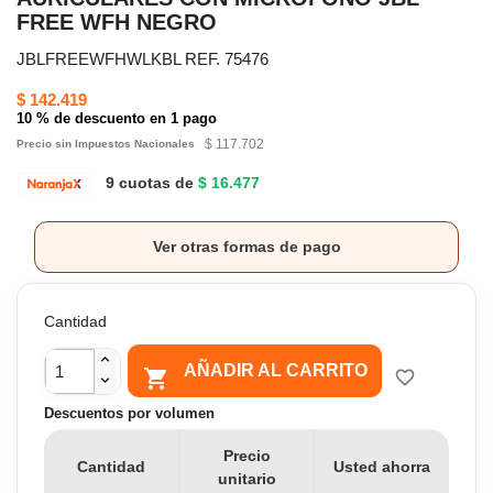
FREE WFH NEGRO
JBLFREEWFHWLKBL REF. 75476
$ 142.419
10 % de descuento en 1 pago
$ 117.702
Precio sin Impuestos Nacionales
9 cuotas de
$ 16.477
Ver otras formas de pago
Cantidad
AÑADIR AL CARRITO

favorite_border
Descuentos por volumen
Precio
Cantidad
Usted ahorra
unitario