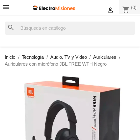
(0)
shopping_cart

search
Inicio
Tecnología
Audio, TV y Video
Auriculares
Auriculares con micrófono JBL FREE WFH Negro