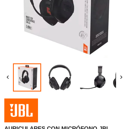


AURICULARES CON MICRÓFONO JBL