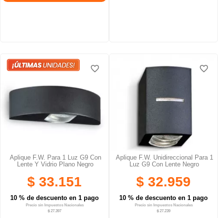
favorite_border
favorite_border
favorite_border
favorite_border
Aplique F.W. Para 1 Luz G9 Con
Aplique F.W. Unidireccional Para 1
Lente Y Vidrio Plano Negro
Luz G9 Con Lente Negro
$ 33.151
$ 32.959
10 % de descuento en 1 pago
10 % de descuento en 1 pago
Precio sin Impuestos Nacionales
Precio sin Impuestos Nacionales
$ 27.397
$ 27.239