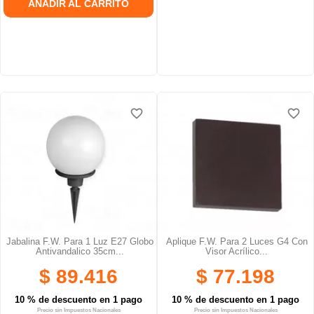
AÑADIR AL CARRITO
favorite_border
favorite_border
favorite_border
favorite_border
Jabalina F.W. Para 1 Luz E27 Globo
Aplique F.W. Para 2 Luces G4 Con
Antivandalico 35cm...
Visor Acrílico...
$ 89.416
$ 77.198
10 % de descuento en 1 pago
10 % de descuento en 1 pago
Precio sin Impuestos Nacionales
Precio sin Impuestos Nacionales