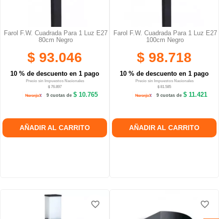
Farol F.W. Cuadrada Para 1 Luz E27
Farol F.W. Cuadrada Para 1 Luz E27
80cm Negro
100cm Negro
$ 93.046
$ 98.718
10 % de descuento en 1 pago
10 % de descuento en 1 pago
Precio sin Impuestos Nacionales
Precio sin Impuestos Nacionales
$ 76.897
$ 81.585
$ 10.765
$ 11.421
9 cuotas de
9 cuotas de
AÑADIR AL CARRITO
AÑADIR AL CARRITO
favorite_border
favorite_border
favorite_border
favorite_border