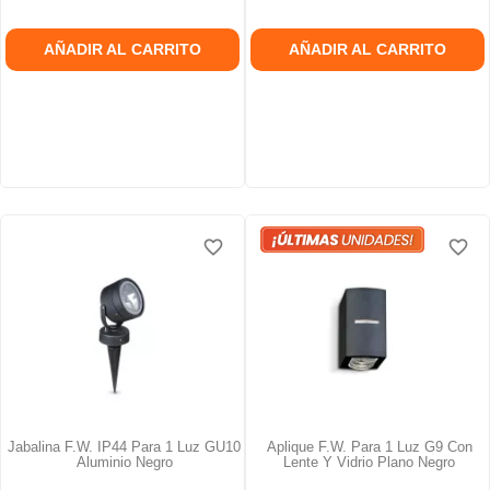
AÑADIR AL CARRITO
AÑADIR AL CARRITO
favorite_border
favorite_border
favorite_border
favorite_border
Jabalina F.W. IP44 Para 1 Luz GU10
Aplique F.W. Para 1 Luz G9 Con
Aluminio Negro
Lente Y Vidrio Plano Negro