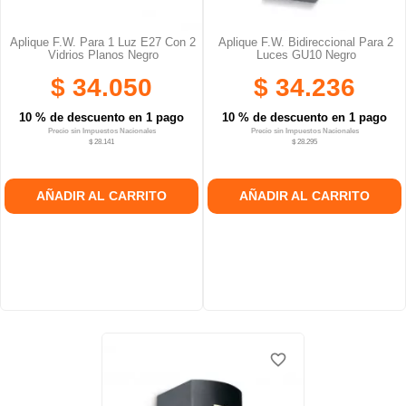
Aplique F.W. Para 1 Luz E27 Con 2
Aplique F.W. Bidireccional Para 2
Vidrios Planos Negro
Luces GU10 Negro
$ 34.050
$ 34.236
10 % de descuento en 1 pago
10 % de descuento en 1 pago
Precio sin Impuestos Nacionales
Precio sin Impuestos Nacionales
$ 28.141
$ 28.295
AÑADIR AL CARRITO
AÑADIR AL CARRITO
favorite_border
favorite_border