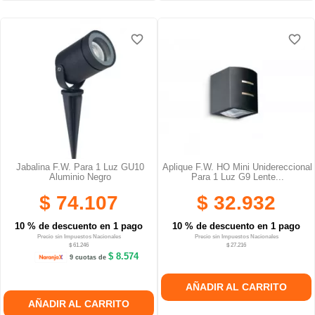
favorite_border
favorite_border
favorite_border
favorite_border
Jabalina F.W. Para 1 Luz GU10
Aplique F.W. HO Mini Unidereccional
Aluminio Negro
Para 1 Luz G9 Lente...
$ 74.107
$ 32.932
10 % de descuento en 1 pago
10 % de descuento en 1 pago
Precio sin Impuestos Nacionales
Precio sin Impuestos Nacionales
$ 61.246
$ 27.216
$ 8.574
9 cuotas de
AÑADIR AL CARRITO
AÑADIR AL CARRITO