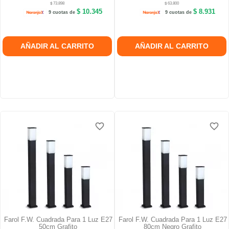
$ 73.898
$ 63.800
$ 10.345
$ 8.931
9 cuotas de
9 cuotas de
AÑADIR AL CARRITO
AÑADIR AL CARRITO
favorite_border
favorite_border
favorite_border
favorite_border
Farol F.W. Cuadrada Para 1 Luz E27
Farol F.W. Cuadrada Para 1 Luz E27
50cm Grafito
80cm Negro Grafito