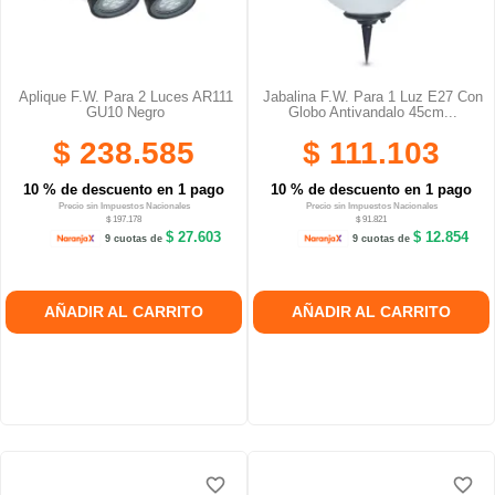
Aplique F.W. Para 2 Luces AR111
Jabalina F.W. Para 1 Luz E27 Con
GU10 Negro
Globo Antivandalo 45cm...
$ 238.585
$ 111.103
10 % de descuento en 1 pago
10 % de descuento en 1 pago
Precio sin Impuestos Nacionales
Precio sin Impuestos Nacionales
$ 197.178
$ 91.821
$ 27.603
$ 12.854
9 cuotas de
9 cuotas de
AÑADIR AL CARRITO
AÑADIR AL CARRITO
favorite_border
favorite_border
favorite_border
favorite_border