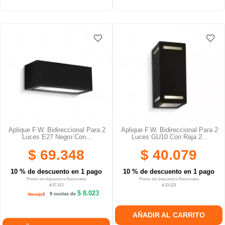
favorite_border
favorite_border
favorite_border
favorite_border
Aplique F.W. Bidireccional Para 2
Aplique F.W. Bidireccional Para 2
Luces E27 Negro Con...
Luces GU10 Con Raja 2...
$ 69.348
$ 40.079
10 % de descuento en 1 pago
10 % de descuento en 1 pago
Precio sin Impuestos Nacionales
Precio sin Impuestos Nacionales
$ 57.313
$ 33.123
$ 8.023
9 cuotas de
AÑADIR AL CARRITO