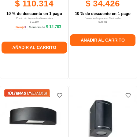
$ 110.314
$ 34.426
10 % de descuento en 1 pago
10 % de descuento en 1 pago
Precio sin Impuestos Nacionales
Precio sin Impuestos Nacionales
$ 91.169
$ 28.451
$ 12.763
9 cuotas de
AÑADIR AL CARRITO
AÑADIR AL CARRITO
favorite_border
favorite_border
favorite_border
favorite_border