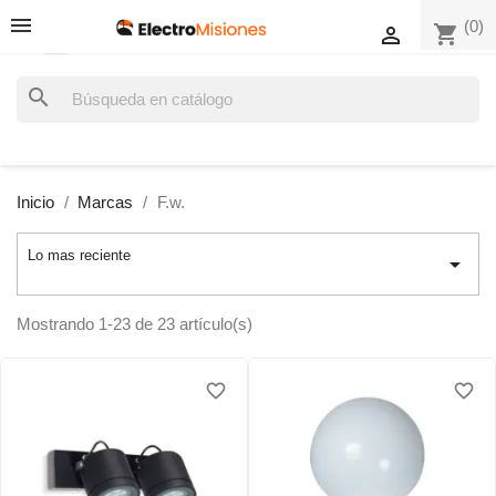
(0)
shopping_cart

search
Inicio
Marcas
F.w.
Lo mas reciente

Mostrando 1-23 de 23 artículo(s)
favorite_border
favorite_border
favorite_border
favorite_border