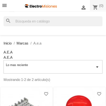
(0)
shopping_cart

search
Inicio
Marcas
A.e.a
A.E.A
A.E.A
Lo mas reciente

Mostrando 1-2 de 2 artículo(s)
favorite_border
favorite_border
favorite_border
favorite_border