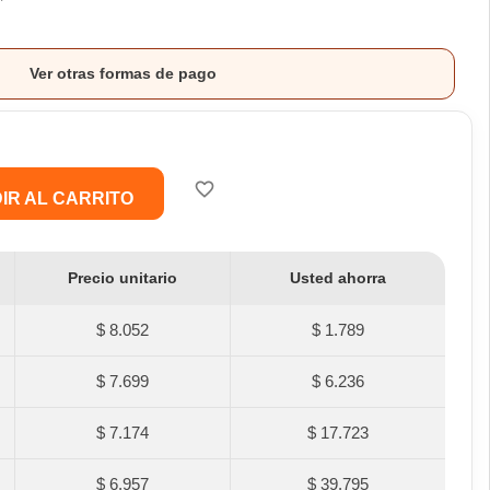
Ver otras formas de pago
favorite_border
IR AL CARRITO
Precio unitario
Usted ahorra
$ 8.052
$ 1.789
$ 7.699
$ 6.236
$ 7.174
$ 17.723
$ 6.957
$ 39.795