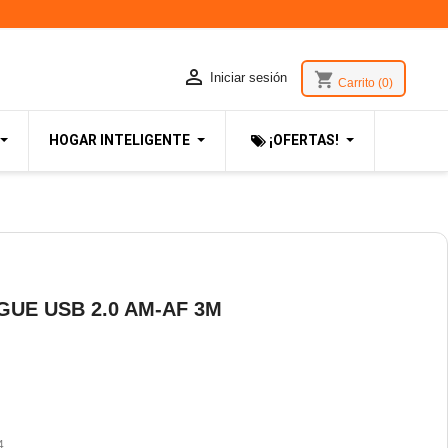

shopping_cart
Iniciar sesión
Carrito
(0)
HOGAR INTELIGENTE
¡OFERTAS!
GUE USB 2.0 AM-AF 3M
4