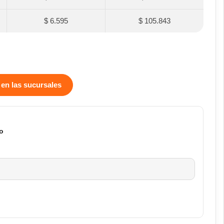
$ 6.595
$ 105.843
 en las sucursales
o