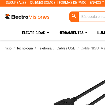
SUCURSALES
|
QUIENES SOMOS
|
FORMAS DE PAGO
|
ENVÍOS Y
search
ELECTRICIDAD
HERRAMIENTAS
ILUM
Inicio
Tecnología
Telefonía
Cables USB
Cable NISUTA a