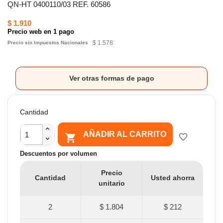
QN-HT 0400110/03 REF. 60586
$ 1.910
Precio web en 1 pago
$ 1.578
Precio sin Impuestos Nacionales
Ver otras formas de pago
Cantidad
AÑADIR AL CARRITO

favorite_border
Descuentos por volumen
Precio
Cantidad
Usted ahorra
unitario
2
$ 1.804
$ 212