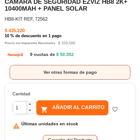
CÁMARA DE SEGURIDAD EZVIZ HB8 2K+
10400MAH + PANEL SOLAR
HB8-KIT REF. 72562
$ 435.220
10 % de descuento en 1 pago
$ 359.686
Precio sin Impuestos Nacionales
9 cuotas de
$ 50.352
Ver otras formas de pago
Cantidad
AÑADIR AL CARRITO

favorite_border
Últimas unidades en stock
