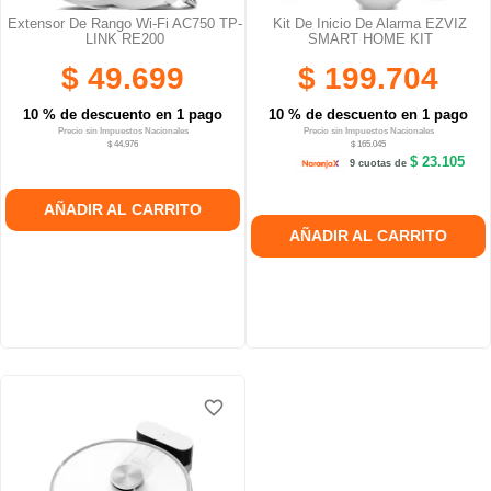
Extensor De Rango Wi-Fi AC750 TP-
Kit De Inicio De Alarma EZVIZ
LINK RE200
SMART HOME KIT
$ 49.699
$ 199.704
10 % de descuento en 1 pago
10 % de descuento en 1 pago
Precio sin Impuestos Nacionales
Precio sin Impuestos Nacionales
$ 44.976
$ 165.045
$ 23.105
9 cuotas de
AÑADIR AL CARRITO
AÑADIR AL CARRITO
favorite_border