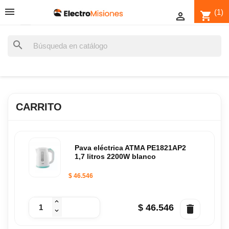
(1)
shopping_cart

search
CARRITO
Pava eléctrica ATMA PE1821AP2
1,7 litros 2200W blanco
$ 46.546
$ 46.546
delete