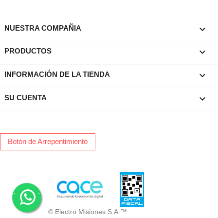

NUESTRA COMPAÑIA

PRODUCTOS
keyboard_arrow_down
INFORMACIÓN DE LA TIENDA

SU CUENTA
Botón de Arrepentimiento
.
.
© Electro Misiones S.A.™