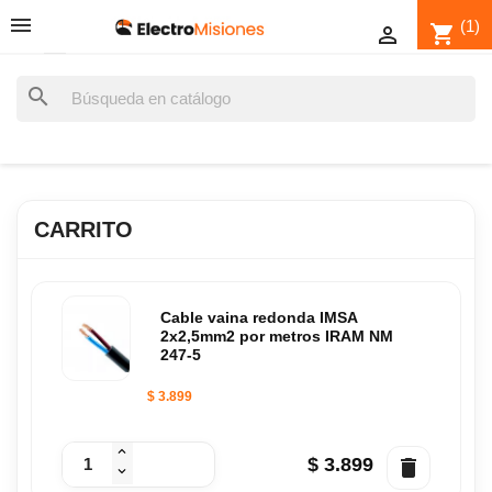
(1)
shopping_cart

search
CARRITO
Cable vaina redonda IMSA
2x2,5mm2 por metros IRAM NM
247-5
$ 3.899
$ 3.899
delete