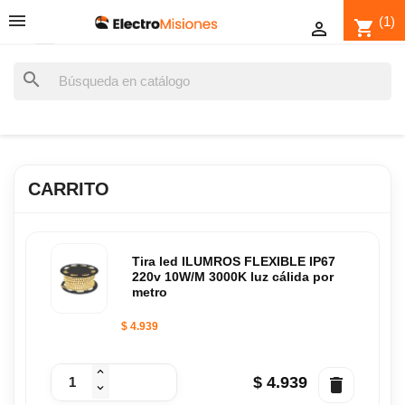
(1)
shopping_cart

search
CARRITO
Tira led ILUMROS FLEXIBLE IP67
220v 10W/M 3000K luz cálida por
metro
$ 4.939
$ 4.939
delete