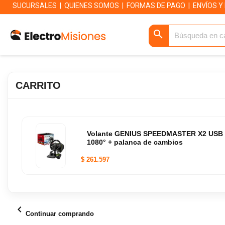
SUCURSALES
|
QUIENES SOMOS
|
FORMAS DE PAGO
|
ENVÍOS Y
search
CARRITO
Volante GENIUS SPEEDMASTER X2 USB 
1080° + palanca de cambios
$ 261.597
chevron_left
Continuar comprando