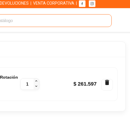
 DEVOLUCIONES
|
VENTA CORPORATIVA
|
Rotación
delete
$ 261.597