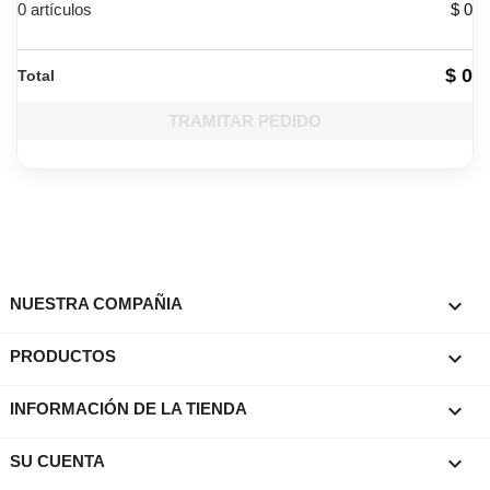
0 artículos
$ 0
$ 0
Total
TRAMITAR PEDIDO

NUESTRA COMPAÑIA

PRODUCTOS
keyboard_arrow_down
INFORMACIÓN DE LA TIENDA

SU CUENTA