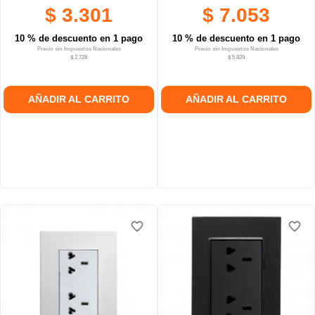
$ 3.301
$ 7.053
10 % de descuento en 1 pago
10 % de descuento en 1 pago
Precio sin Impuestos Nacionales
Precio sin Impuestos Nacionales
$ 2.728
$ 5.829
AÑADIR AL CARRITO
AÑADIR AL CARRITO
favorite_border
favorite_border