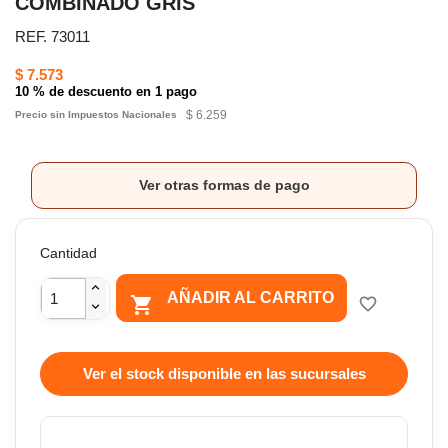
COMBINADO GRIS
REF. 73011
$ 7.573
10 % de descuento en 1 pago
$ 6.259
Precio sin Impuestos Nacionales
Ver otras formas de pago
Cantidad
AÑADIR AL CARRITO

favorite_border
Ver el stock disponible en las sucursales