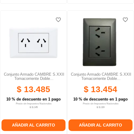
favorite_border
favorite_border
Conjunto Armado CAMBRE S.XXII
Conjunto Armado CAMBRE S.XXII
Tomacorriente Doble...
Tomacorriente Doble...
$ 13.485
$ 13.454
10 % de descuento en 1 pago
10 % de descuento en 1 pago
Precio sin Impuestos Nacionales
Precio sin Impuestos Nacionales
$ 11.145
$ 11.119
AÑADIR AL CARRITO
AÑADIR AL CARRITO