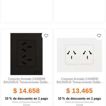
favorite_border
favorite_border
Conjunto Armado CAMBRE
Conjunto Armado CAMBRE
BAUHAUS Tomacorriente Doble...
BAUHAUS Tomacorriente Doble...
$ 14.658
$ 13.465
10 % de descuento en 1 pago
10 % de descuento en 1 pago
Precio sin Impuestos Nacionales
Precio sin Impuestos Nacionales
$ 12.114
$ 11.128