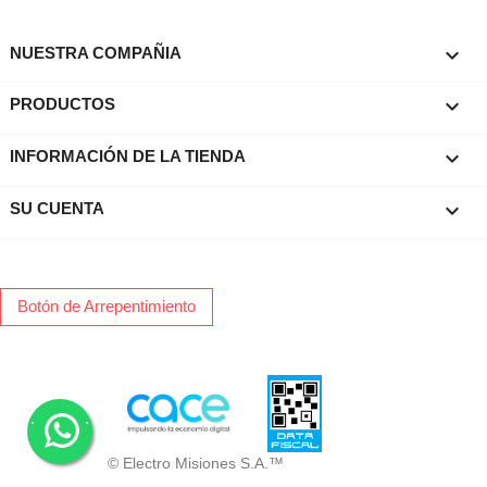

NUESTRA COMPAÑIA

PRODUCTOS
keyboard_arrow_down
INFORMACIÓN DE LA TIENDA

SU CUENTA
Botón de Arrepentimiento
.
.
© Electro Misiones S.A.™