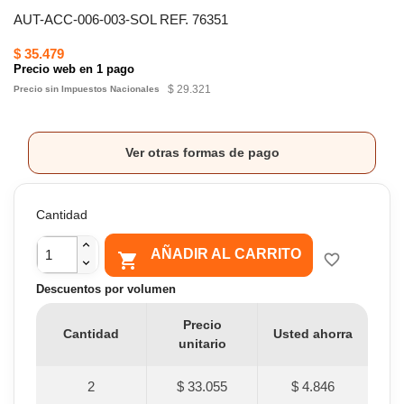
AUT-ACC-006-003-SOL REF. 76351
$ 35.479
Precio web en 1 pago
$ 29.321
Precio sin Impuestos Nacionales
Ver otras formas de pago
Cantidad
AÑADIR AL CARRITO

favorite_border
Descuentos por volumen
Precio
Cantidad
Usted ahorra
unitario
2
$ 33.055
$ 4.846