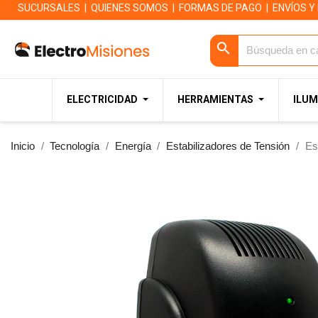
SUCURSALES
|
QUIENES SOMOS
|
FORMAS DE PAGO
|
ENVÍOS Y
search
ELECTRICIDAD
HERRAMIENTAS
ILUM
Inicio
Tecnología
Energía
Estabilizadores de Tensión
Es