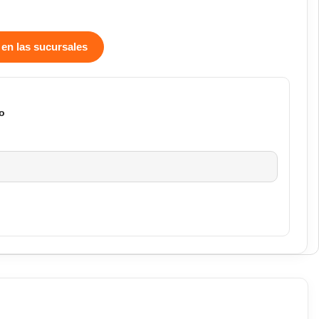
 en las sucursales
o