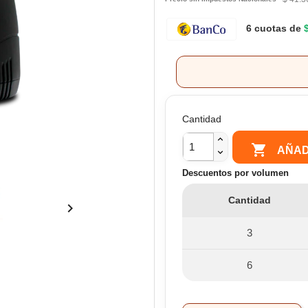
6 cuotas de
Cantidad

AÑAD
Descuentos por volumen
Cantidad

3
6