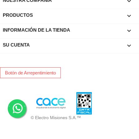

NUESTRA COMPAÑIA

PRODUCTOS
keyboard_arrow_down
INFORMACIÓN DE LA TIENDA

SU CUENTA
Botón de Arrepentimiento
.
.
© Electro Misiones S.A.™