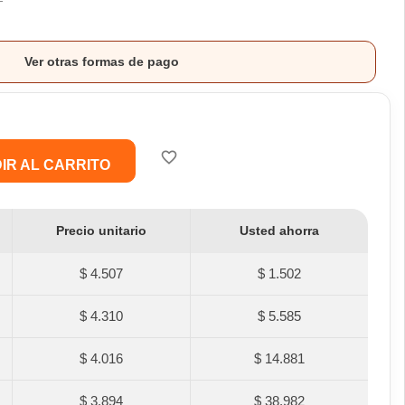
Ver otras formas de pago
favorite_border
IR AL CARRITO
Precio unitario
Usted ahorra
$ 4.507
$ 1.502
$ 4.310
$ 5.585
$ 4.016
$ 14.881
$ 3.894
$ 38.982