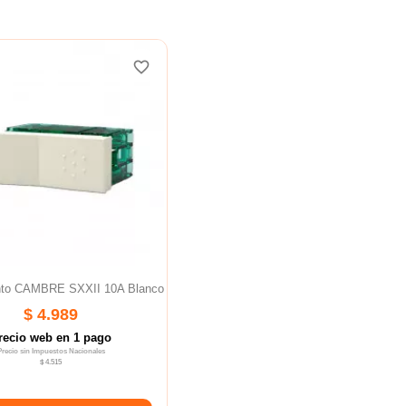
favorite_border
nto CAMBRE SXXII 10A Blanco
$ 4.989
recio web en 1 pago
Precio sin Impuestos Nacionales
$ 4.515