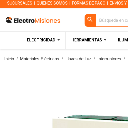
SUCURSALES
|
QUIENES SOMOS
|
FORMAS DE PAGO
|
ENVÍOS Y
search
ELECTRICIDAD
HERRAMIENTAS
ILUM
Inicio
Materiales Eléctricos
Llaves de Luz
Interruptores