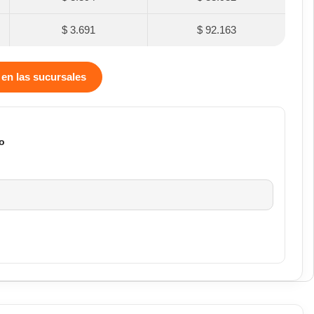
$ 3.691
$ 92.163
 en las sucursales
o