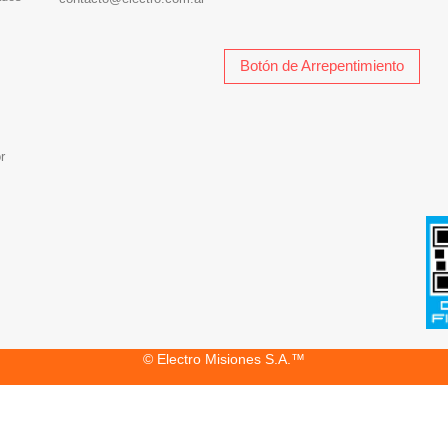
Botón de Arrepentimiento
r
© Electro Misiones S.A.™