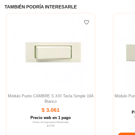
TAMBIÉN PODRÍA INTERESARLE
favorite_border
Módulo Punto CAMBRE S.XXI Tecla Simple 10A
Módulo Pu
Blanco
$ 3.061
P
Precio web en 1 pago
Precio sin Impuestos Nacionales
$ 2.770