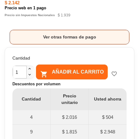
$ 2.142
Precio web en 1 pago
$ 1.939
Precio sin Impuestos Nacionales
Ver otras formas de pago
Cantidad
AÑADIR AL CARRITO

favorite_border
Descuentos por volumen
Precio
Cantidad
Usted ahorra
unitario
4
$ 2.016
$ 504
9
$ 1.815
$ 2.948