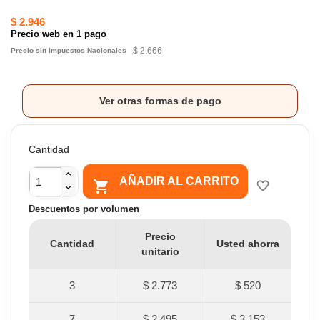
$ 2.946
Precio web en 1 pago
$ 2.666
Precio sin Impuestos Nacionales
Ver otras formas de pago
Cantidad
AÑADIR AL CARRITO

favorite_border
Descuentos por volumen
Precio
Cantidad
Usted ahorra
unitario
3
$ 2.773
$ 520
7
$ 2.495
$ 3.153