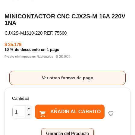
MINICONTACTOR CNC CJX2S-M 16A 220V
1NA
CJX2S-M1610-220 REF. 75660
$ 25.179
10 % de descuento en 1 pago
$ 20.809
Precio sin Impuestos Nacionales
Ver otras formas de pago
Cantidad
AÑADIR AL CARRITO

favorite_border
Garantia del Producto