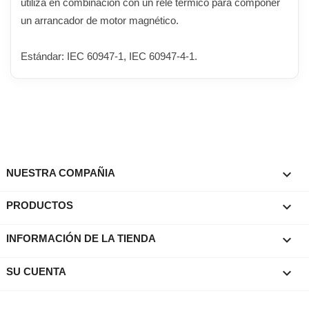
utiliza en combinación con un relé térmico para componer
un arrancador de motor magnético.
Estándar: IEC 60947-1, IEC 60947-4-1.

NUESTRA COMPAÑIA

PRODUCTOS
keyboard_arrow_down
INFORMACIÓN DE LA TIENDA

SU CUENTA