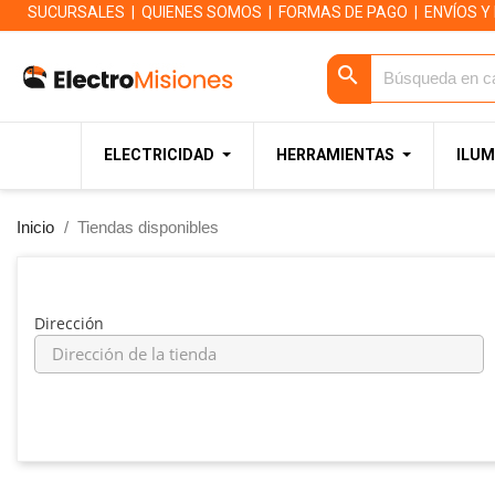
SUCURSALES
|
QUIENES SOMOS
|
FORMAS DE PAGO
|
ENVÍOS Y
search
ELECTRICIDAD
HERRAMIENTAS
ILUM
Inicio
Tiendas disponibles
Dirección