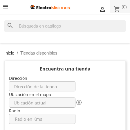
(0)
shopping_cart

search
Inicio
Tiendas disponibles
Encuentra una tienda
Dirección
Ubicación en el mapa
my_location
Radio