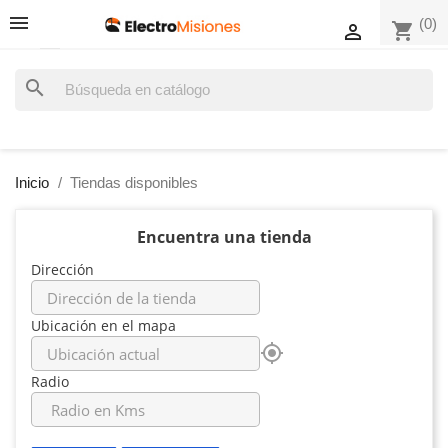
(0)
shopping_cart

search
Inicio
Tiendas disponibles
Encuentra una tienda
Dirección
Ubicación en el mapa
my_location
Radio