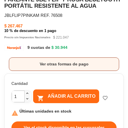
PORTÁTIL RESISTENTE AL AGUA
JBLFLIP7PINKAM REF. 76508
$ 267.467
10 % de descuento en 1 pago
$ 221.047
Precio sin Impuestos Nacionales
9 cuotas de
$ 30.944
Ver otras formas de pago
Cantidad
AÑADIR AL CARRITO

favorite_border
Últimas unidades en stock

Ver el stock disponible en las sucursales