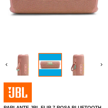


PARLANTE JBL FLIP 7 ROSA BLUETOOTH