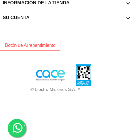
keyboard_arrow_down
INFORMACIÓN DE LA TIENDA

SU CUENTA
Botón de Arrepentimiento
© Electro Misiones S.A.™
.
.