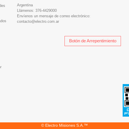
Argentina
des
Llámenos:
376-4429000
Envíenos un mensaje de correo electrónico:
ados
contacto@electro.com.ar
Botón de Arrepentimiento
r
© Electro Misiones S.A.™