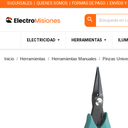
SUCURSALES
|
QUIENES SOMOS
|
FORMAS DE PAGO
|
ENVÍOS Y
search
ELECTRICIDAD
HERRAMIENTAS
ILUM
Inicio
Herramientas
Herramientas Manuales
Pinzas Unive