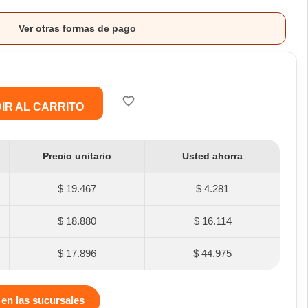
Ver otras formas de pago
favorite_border
IR AL CARRITO
Precio unitario
Usted ahorra
$ 19.467
$ 4.281
$ 18.880
$ 16.114
$ 17.896
$ 44.975
 en las sucursales