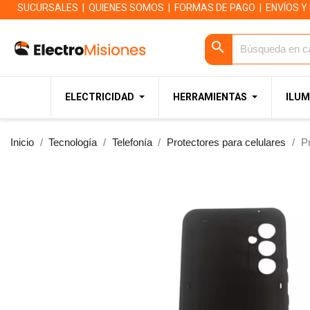
SUCURSALES
|
QUIENES SOMOS
|
FORMAS DE PAGO
|
ENVÍOS Y
search
ELECTRICIDAD
HERRAMIENTAS
ILUM
Inicio
Tecnología
Telefonía
Protectores para celulares
P