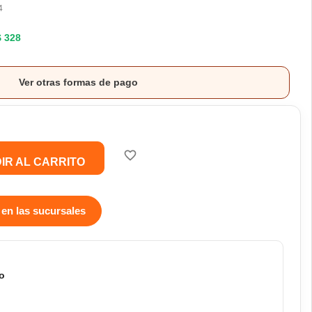
4
$ 328
Ver otras formas de pago
favorite_border
IR AL CARRITO
 en las sucursales
o