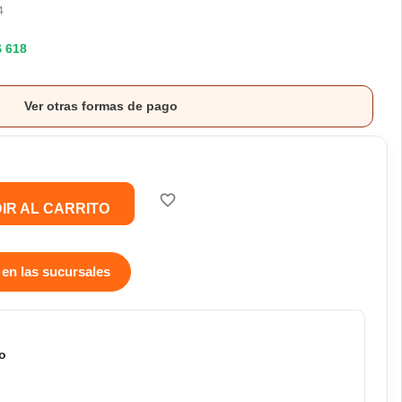
4
$ 618
Ver otras formas de pago
favorite_border
IR AL CARRITO
 en las sucursales
o