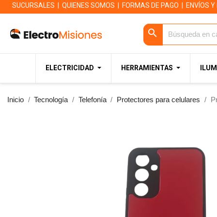
SUCURSALES
|
QUIENES SOMOS
|
FORMAS DE PAGO
|
ENVÍOS Y
search
ELECTRICIDAD
HERRAMIENTAS
ILUM
Inicio
Tecnología
Telefonía
Protectores para celulares
P