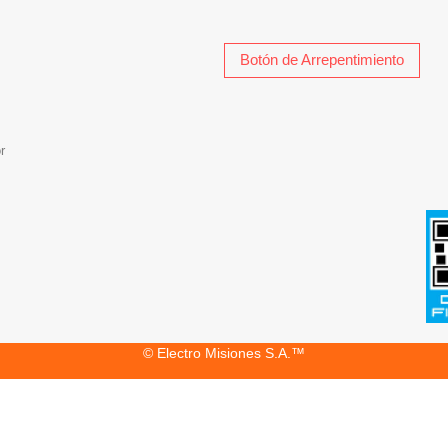
Botón de Arrepentimiento
r
© Electro Misiones S.A.™