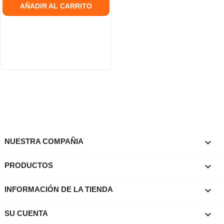
AÑADIR AL CARRITO

NUESTRA COMPAÑIA

PRODUCTOS
keyboard_arrow_down
INFORMACIÓN DE LA TIENDA

SU CUENTA