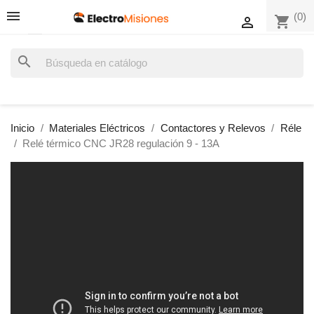
(0)
shopping_cart

search
Inicio
Materiales Eléctricos
Contactores y Relevos
Réle
Relé térmico CNC JR28 regulación 9 - 13A