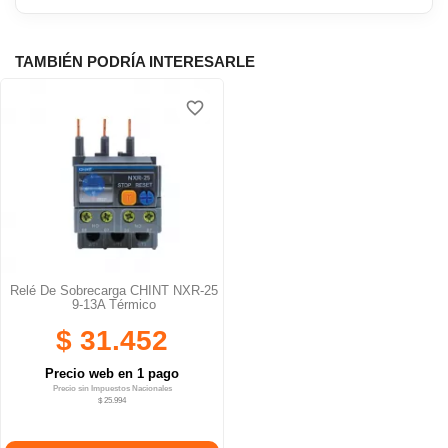
TAMBIÉN PODRÍA INTERESARLE
favorite_border
Relé De Sobrecarga CHINT NXR-25
9-13A Térmico
$ 31.452
Precio web en 1 pago
Precio sin Impuestos Nacionales
$ 25.994