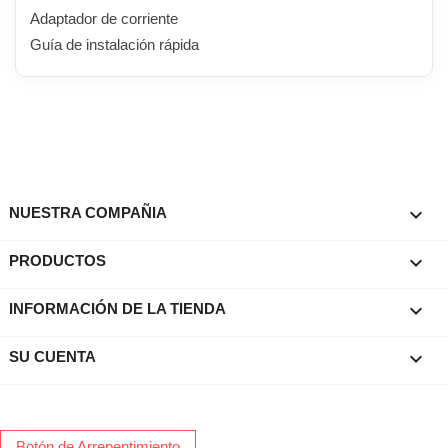
Adaptador de corriente
Guía de instalación rápida

NUESTRA COMPAÑIA

PRODUCTOS
keyboard_arrow_down
INFORMACIÓN DE LA TIENDA

SU CUENTA
Botón de Arrepentimiento