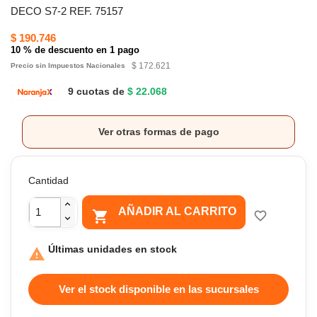
DECO S7-2 REF. 75157
$ 190.746
10 % de descuento en 1 pago
$ 172.621
Precio sin Impuestos Nacionales
9 cuotas de
$ 22.068
Ver otras formas de pago
Cantidad
AÑADIR AL CARRITO

favorite_border
Últimas unidades en stock

Ver el stock disponible en las sucursales