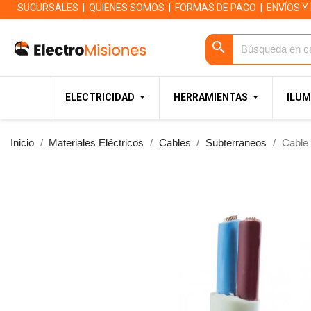
SUCURSALES
|
QUIENES SOMOS
|
FORMAS DE PAGO
|
ENVÍOS Y
search
ELECTRICIDAD
HERRAMIENTAS
ILUM
Inicio
Materiales Eléctricos
Cables
Subterraneos
Cable