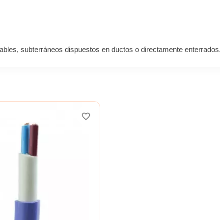
acables, subterráneos dispuestos en ductos o directamente enterrados
favorite_border