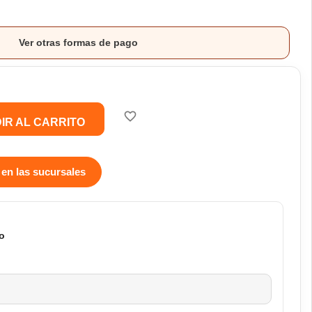
Ver otras formas de pago
favorite_border
IR AL CARRITO
 en las sucursales
o