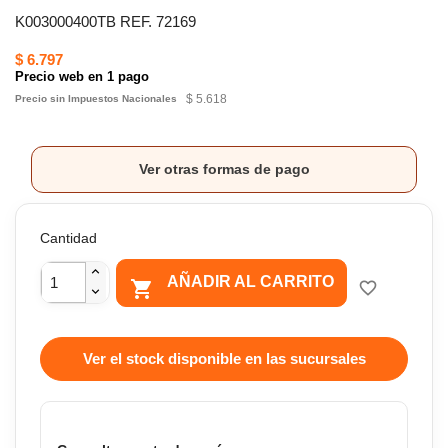
K003000400TB REF. 72169
$ 6.797
Precio web en 1 pago
$ 5.618
Precio sin Impuestos Nacionales
Ver otras formas de pago
Cantidad
AÑADIR AL CARRITO

favorite_border
Ver el stock disponible en las sucursales