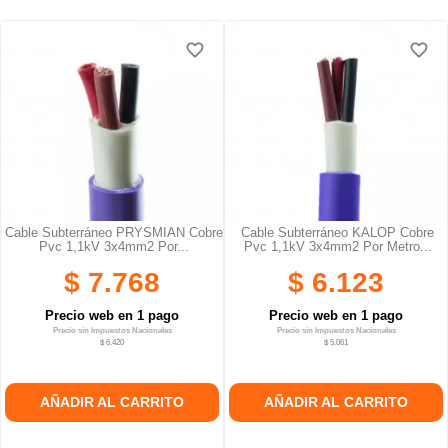
favorite_border
favorite_border
Cable Subterráneo PRYSMIAN Cobre
Cable Subterráneo KALOP Cobre
Pvc 1,1kV 3x4mm2 Por...
Pvc 1,1kV 3x4mm2 Por Metro...
$ 7.768
$ 6.123
Precio web en 1 pago
Precio web en 1 pago
Precio sin Impuestos Nacionales
Precio sin Impuestos Nacionales
$ 6.420
$ 5.061
AÑADIR AL CARRITO
AÑADIR AL CARRITO