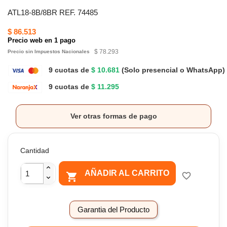
ATL18-8B/8BR REF. 74485
$ 86.513
Precio web en 1 pago
$ 78.293
Precio sin Impuestos Nacionales
9 cuotas de
$ 10.681
(Solo presencial o WhatsApp)
9 cuotas de
$ 11.295
Ver otras formas de pago
Cantidad
AÑADIR AL CARRITO

favorite_border
Garantia del Producto