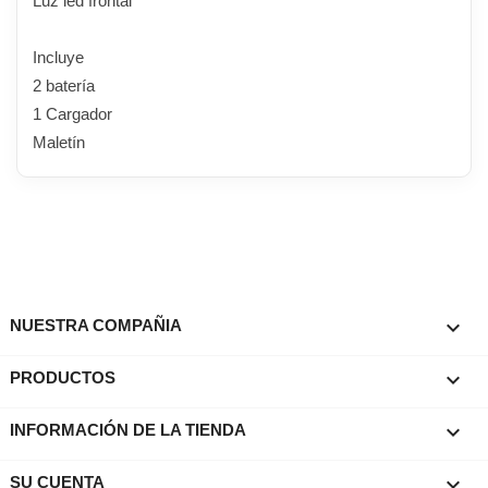
Luz led frontal
Incluye
2 batería
1 Cargador
Maletín

NUESTRA COMPAÑIA

PRODUCTOS
keyboard_arrow_down
INFORMACIÓN DE LA TIENDA

SU CUENTA