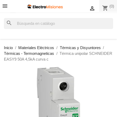
(0)
shopping_cart

search
Inicio
Materiales Eléctricos
Térmicas y Disyuntores
Térmicas - Termomagneticas
Térmica unipolar SCHNEIDER
EASY9 50A 4,5kA curva c