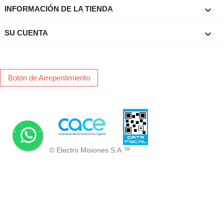
keyboard_arrow_down
INFORMACIÓN DE LA TIENDA

SU CUENTA
Botón de Arrepentimiento
.
.
© Electro Misiones S.A.™