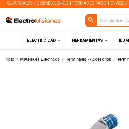
SUCURSALES
|
QUIENES SOMOS
|
FORMAS DE PAGO
|
ENVÍOS Y
search
ELECTRICIDAD
HERRAMIENTAS
ILUM
Inicio
Materiales Eléctricos
Terminales - Accesorios
Termi