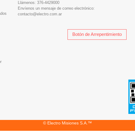
Llámenos:
376-4429000
Envíenos un mensaje de correo electrónico:
ados
contacto@electro.com.ar
Botón de Arrepentimiento
r
© Electro Misiones S.A.™