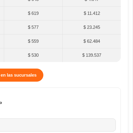
$ 619
$ 11.412
$ 577
$ 23.245
$ 559
$ 62.484
$ 530
$ 139.537
 en las sucursales
o