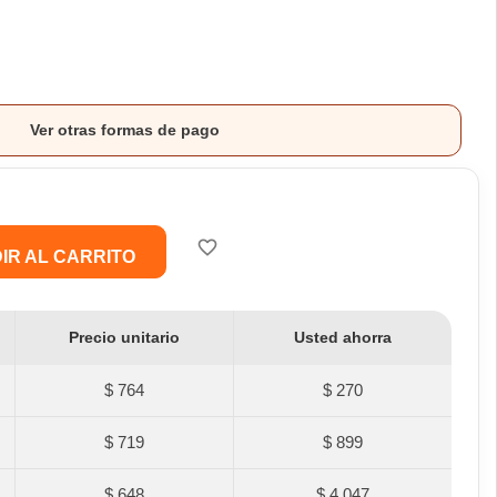
Ver otras formas de pago
favorite_border
IR AL CARRITO
Precio unitario
Usted ahorra
$ 764
$ 270
$ 719
$ 899
$ 648
$ 4.047