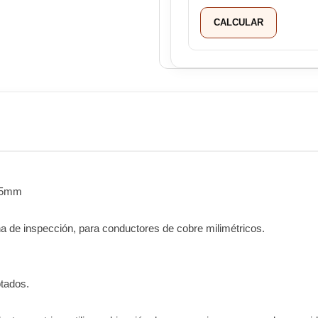
CALCULAR
o 5mm
na de inspección, para conductores de cobre milimétricos.
otados.