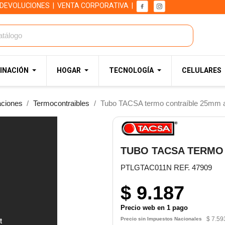
 DEVOLUCIONES
|
VENTA CORPORATIVA
|
INACIÓN
HOGAR
TECNOLOGÍA
CELULARES
aciones
Termocontraibles
Tubo TACSA termo contraíble 25mm 
TUBO TACSA TERMO 
PTLGTAC011N REF. 47909
$ 9.187
Precio web en 1 pago
$ 7.59
Precio sin Impuestos Nacionales