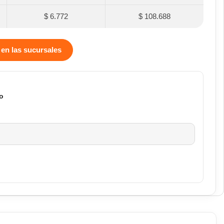
$ 6.772
$ 108.688
 en las sucursales
o