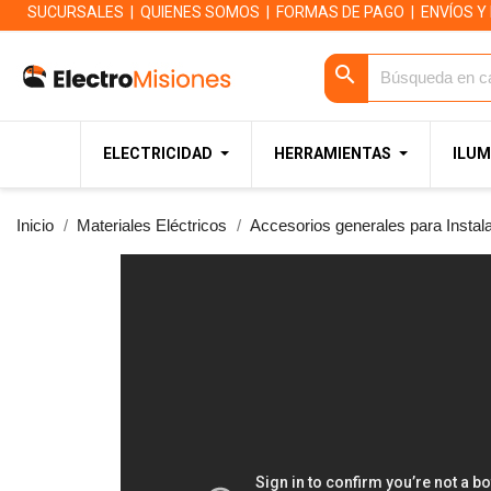
SUCURSALES
|
QUIENES SOMOS
|
FORMAS DE PAGO
|
ENVÍOS Y
search
ELECTRICIDAD
HERRAMIENTAS
ILUM
Inicio
Materiales Eléctricos
Accesorios generales para Instal