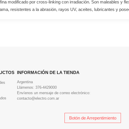
a modificado por cross-linking con irradiación. Son maleables y flex
lama, resistentes a la abrasión, rayos UV, aceites, lubricantes y posee
UCTOS
INFORMACIÓN DE LA TIENDA
Argentina
des
Llámenos:
376-4429000
Envíenos un mensaje de correo electrónico:
ados
contacto@electro.com.ar
Botón de Arrepentimiento