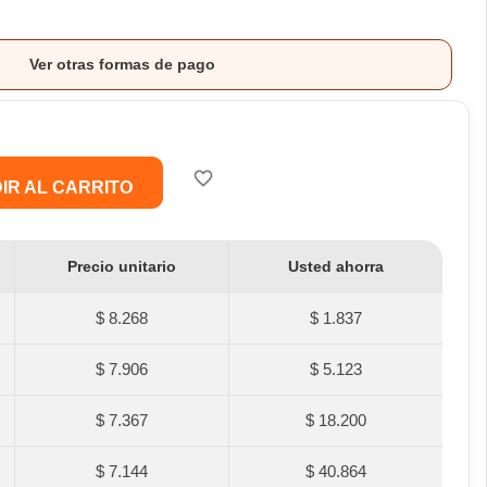
Ver otras formas de pago
favorite_border
IR AL CARRITO
Precio unitario
Usted ahorra
$ 8.268
$ 1.837
$ 7.906
$ 5.123
$ 7.367
$ 18.200
$ 7.144
$ 40.864