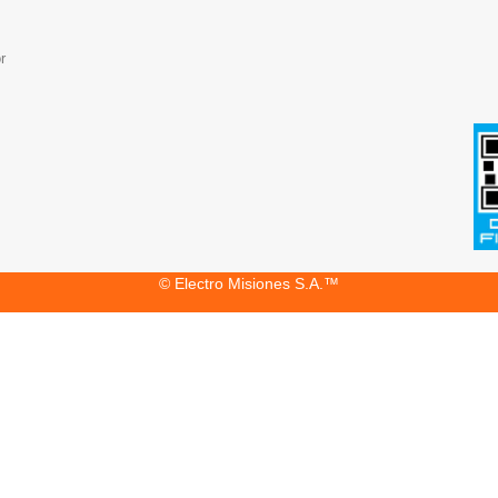
r
© Electro Misiones S.A.™