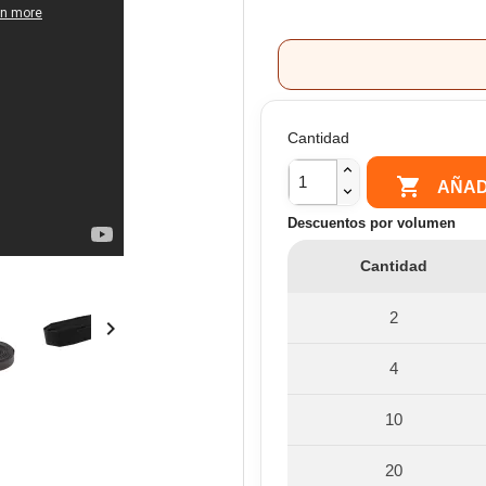
Cantidad

AÑAD
Descuentos por volumen
Cantidad
2

4
10
20