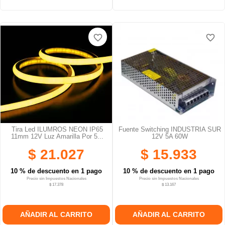
favorite_border
favorite_border
Tira Led ILUMROS NEON IP65
Fuente Switching INDUSTRIA SUR
11mm 12V Luz Amarilla Por 5...
12V 5A 60W
$ 21.027
$ 15.933
10 % de descuento en 1 pago
10 % de descuento en 1 pago
Precio sin Impuestos Nacionales
Precio sin Impuestos Nacionales
$ 17.378
$ 13.167
AÑADIR AL CARRITO
AÑADIR AL CARRITO