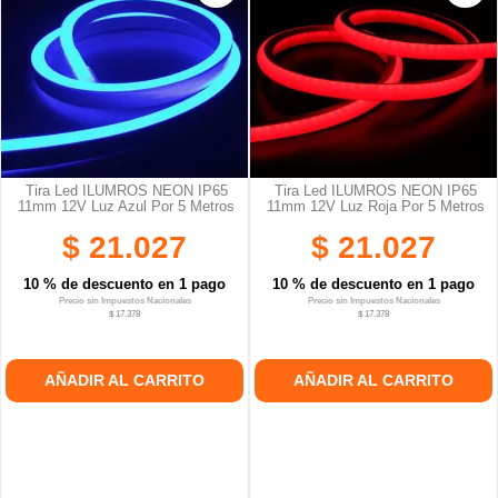
Tira Led ILUMROS NEON IP65
Tira Led ILUMROS NEON IP65
11mm 12V Luz Azul Por 5 Metros
11mm 12V Luz Roja Por 5 Metros
$ 21.027
$ 21.027
10 % de descuento en 1 pago
10 % de descuento en 1 pago
Precio sin Impuestos Nacionales
Precio sin Impuestos Nacionales
$ 17.378
$ 17.378
AÑADIR AL CARRITO
AÑADIR AL CARRITO