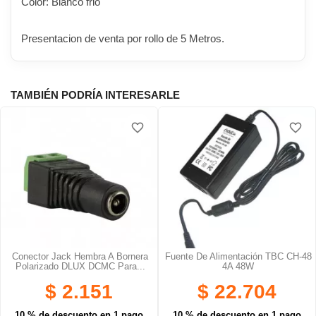
Color: Blanco frio
Presentacion de venta por rollo de 5 Metros.
TAMBIÉN PODRÍA INTERESARLE
favorite_border
favorite_border
Conector Jack Hembra A Bornera
Fuente De Alimentación TBC CH-48
Polarizado DLUX DCMC Para...
4A 48W
$ 2.151
$ 22.704
10 % de descuento en 1 pago
10 % de descuento en 1 pago