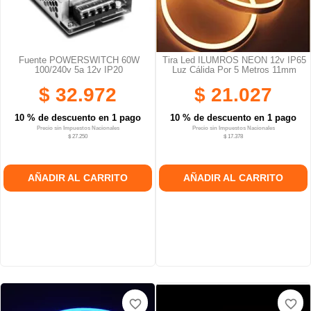
Fuente POWERSWITCH 60W
Tira Led ILUMROS NEON 12v IP65
100/240v 5a 12v IP20
Luz Cálida Por 5 Metros 11mm
$ 32.972
$ 21.027
10 % de descuento en 1 pago
10 % de descuento en 1 pago
Precio sin Impuestos Nacionales
Precio sin Impuestos Nacionales
$ 27.250
$ 17.378
AÑADIR AL CARRITO
AÑADIR AL CARRITO
favorite_border
favorite_border