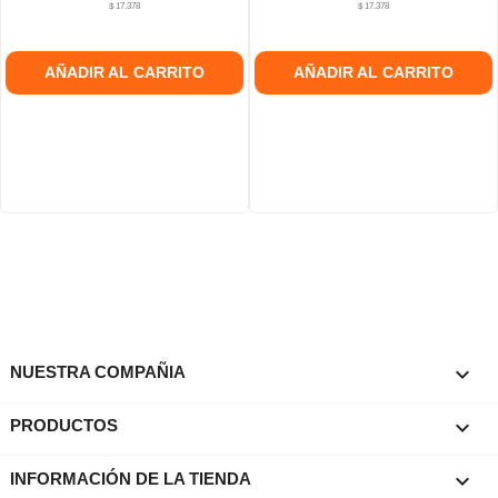
$ 17.378
$ 17.378
AÑADIR AL CARRITO
AÑADIR AL CARRITO

NUESTRA COMPAÑIA

PRODUCTOS
keyboard_arrow_down
INFORMACIÓN DE LA TIENDA