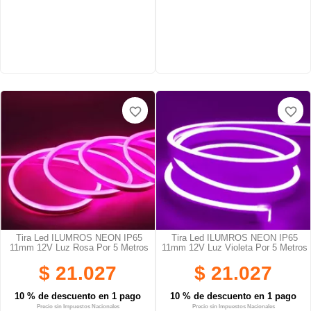
favorite_border
favorite_border
Tira Led ILUMROS NEON IP65
Tira Led ILUMROS NEON IP65
11mm 12V Luz Rosa Por 5 Metros
11mm 12V Luz Violeta Por 5 Metros
$ 21.027
$ 21.027
10 % de descuento en 1 pago
10 % de descuento en 1 pago
Precio sin Impuestos Nacionales
Precio sin Impuestos Nacionales