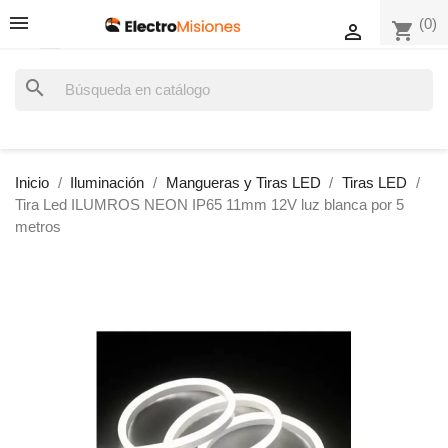
(0)
shopping_cart

search
Inicio
Iluminación
Mangueras y Tiras LED
Tiras LED
Tira Led ILUMROS NEON IP65 11mm 12V luz blanca por 5
metros