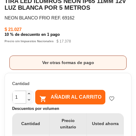
TIRA LED ILUMROS NEON IP65 11MM 12V
LUZ BLANCA POR 5 METROS
NEON BLANCO FRIO REF. 69162
$ 21.027
10 % de descuento en 1 pago
$ 17.378
Precio sin Impuestos Nacionales
Ver otras formas de pago
Cantidad
AÑADIR AL CARRITO

favorite_border
Descuentos por volumen
Precio
Cantidad
Usted ahorra
unitario