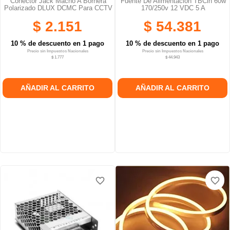
Conector Jack Macho A Bornera
Fuente De Alimentación TBCin 60w
Polarizado DLUX DCMC Para CCTV
170/250v 12 VDC 5 A
$ 2.151
$ 54.381
10 % de descuento en 1 pago
10 % de descuento en 1 pago
Precio sin Impuestos Nacionales
Precio sin Impuestos Nacionales
$ 1.777
$ 44.943
AÑADIR AL CARRITO
AÑADIR AL CARRITO
favorite_border
favorite_border