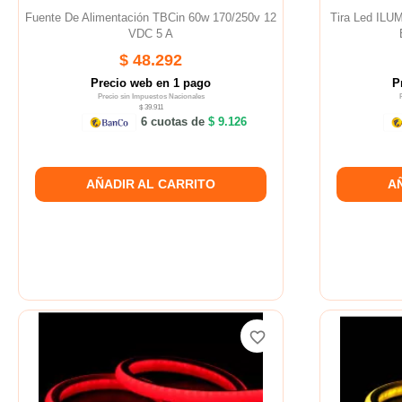
Fuente De Alimentación TBCin 60w 170/250v 12
Tira Led IL
VDC 5 A
$ 48.292
Precio web en 1 pago
P
Precio sin Impuestos Nacionales
$ 39.911
6 cuotas de
$ 9.126
AÑADIR AL CARRITO
A
favorite_border