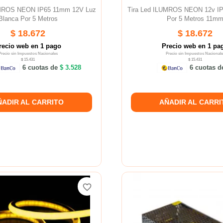
UMROS NEON IP65 11mm 12V Luz
Tira Led ILUMROS NEON 12v IP
Blanca Por 5 Metros
Por 5 Metros 11m
$ 18.672
$ 18.672
recio web en 1 pago
Precio web en 1 pa
Precio sin Impuestos Nacionales
Precio sin Impuestos Nacionale
$ 15.431
$ 15.431
6 cuotas de
$ 3.528
6 cuotas 
ÑADIR AL CARRITO
AÑADIR AL CARRI
favorite_border