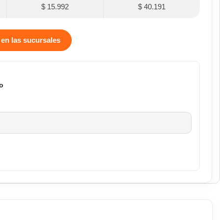
$ 15.992
$ 40.191
 en las sucursales
o