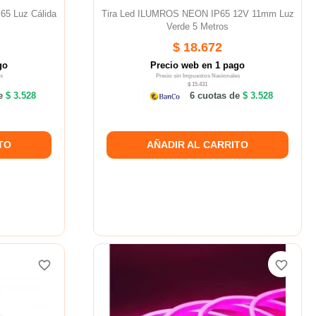
65 Luz Cálida
Tira Led ILUMROS NEON IP65 12V 11mm Luz
m
Verde 5 Metros
$ 18.672
go
Precio web en 1 pago
s
Precio sin Impuestos Nacionales
$ 15.431
de
$ 3.528
6 cuotas de
$ 3.528
TO
AÑADIR AL CARRITO
favorite_border
favorite_border