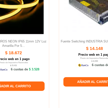
UMROS NEON IP65 11mm 12V Luz
Fuente Switching INDUSTRIA S
Amarilla Por 5...
$ 14.148
$ 18.672
Precio web en 1 pa
recio web en 1 pago
Precio sin Impuestos Nacionale
$ 11.693
Precio sin Impuestos Nacionales
6 cuotas 
$ 15.431
6 cuotas de
$ 3.528
AÑADIR AL CARRI
ÑADIR AL CARRITO