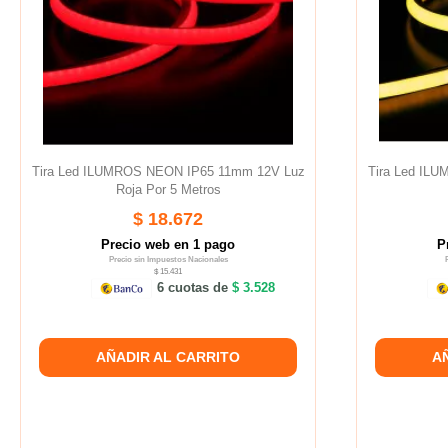
Tira Led ILUMROS NEON IP65 11mm 12V Luz
Tira Led IL
Roja Por 5 Metros
$ 18.672
Precio web en 1 pago
P
Precio sin Impuestos Nacionales
$ 15.431
6 cuotas de
$ 3.528
AÑADIR AL CARRITO
A