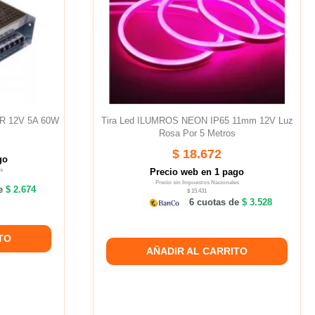
UR 12V 5A 60W
Tira Led ILUMROS NEON IP65 11mm 12V Luz
Rosa Por 5 Metros
$ 18.672
go
s
Precio web en 1 pago
Precio sin Impuestos Nacionales
de
$ 2.674
$ 15.431
6 cuotas de
$ 3.528
TO
AÑADIR AL CARRITO