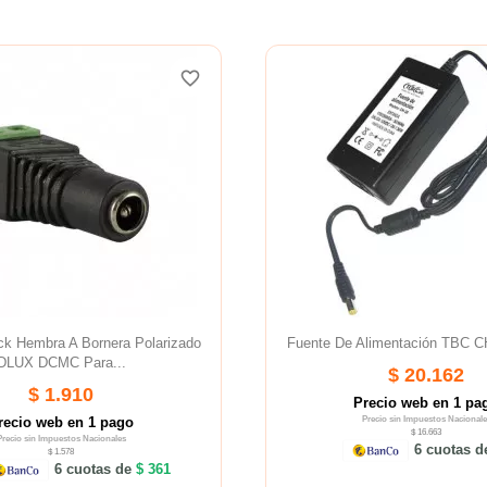
favorite_border
ck Hembra A Bornera Polarizado
Fuente De Alimentación TBC 
DLUX DCMC Para...
$ 20.162
$ 1.910
Precio web en 1 pa
recio web en 1 pago
Precio sin Impuestos Nacionale
$ 16.663
Precio sin Impuestos Nacionales
6 cuotas 
$ 1.578
6 cuotas de
$ 361