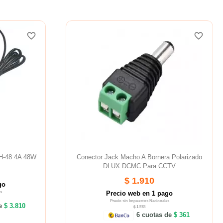
favorite_border
favorite_border
CH-48 4A 48W
Conector Jack Macho A Bornera Polarizado
DLUX DCMC Para CCTV
$ 1.910
go
s
Precio web en 1 pago
Precio sin Impuestos Nacionales
de
$ 3.810
$ 1.578
6 cuotas de
$ 361