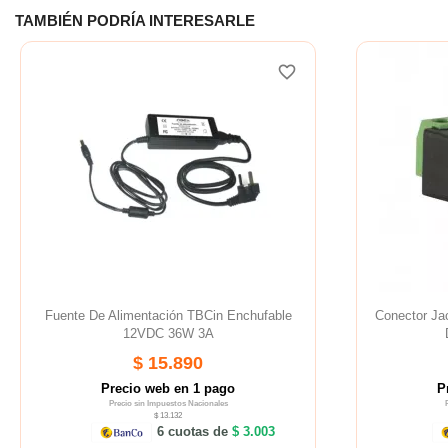
TAMBIÉN PODRÍA INTERESARLE
favorite_border
Fuente De Alimentación TBCin Enchufable
Conector Ja
12VDC 36W 3A
$ 15.890
Precio web en 1 pago
P
Precio sin Impuestos Nacionales
$ 13.132
6 cuotas de
$ 3.003