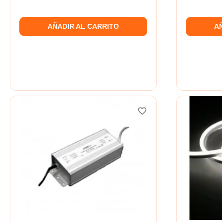
AÑADIR AL CARRITO
A
favorite_border