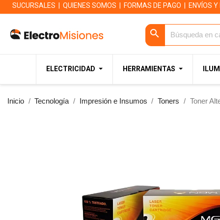
SUCURSALES
|
QUIENES SOMOS
|
FORMAS DE PAGO
|
ENVÍOS Y
search
ELECTRICIDAD
HERRAMIENTAS
ILUM
Inicio
Tecnología
Impresión e Insumos
Toners
Toner Al