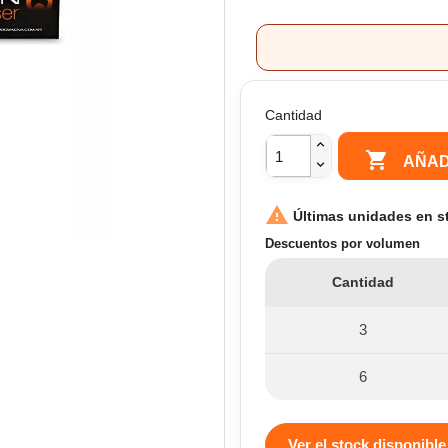
Cantidad

AÑAD

Últimas unidades en s
Descuentos por volumen
Cantidad
3
6
Ver el stock disponible