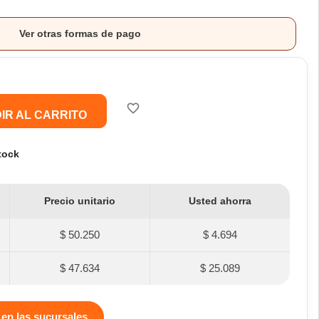
Ver otras formas de pago
favorite_border
IR AL CARRITO
tock
Precio unitario
Usted ahorra
$ 50.250
$ 4.694
$ 47.634
$ 25.089
 en las sucursales