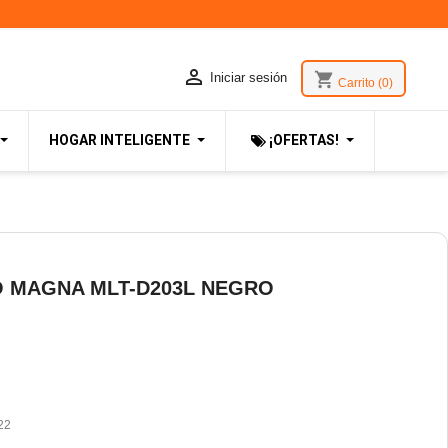

shopping_cart
Iniciar sesión
Carrito
(0)
HOGAR INTELIGENTE
¡OFERTAS!
O MAGNA MLT-D203L NEGRO
22