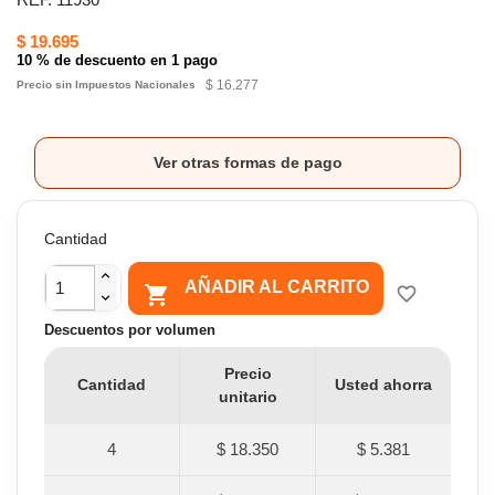
$ 19.695
10 % de descuento en 1 pago
$ 16.277
Precio sin Impuestos Nacionales
Ver otras formas de pago
Cantidad
AÑADIR AL CARRITO

favorite_border
Descuentos por volumen
Precio
Cantidad
Usted ahorra
unitario
4
$ 18.350
$ 5.381