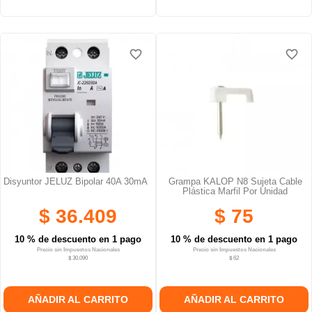
favorite_border
favorite_border
Disyuntor JELUZ Bipolar 40A 30mA
Grampa KALOP N8 Sujeta Cable
Plástica Marfil Por Unidad
$ 36.409
$ 75
10 % de descuento en 1 pago
10 % de descuento en 1 pago
Precio sin Impuestos Nacionales
Precio sin Impuestos Nacionales
$ 30.090
$ 62
AÑADIR AL CARRITO
AÑADIR AL CARRITO