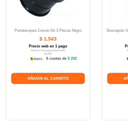
Portalampara Común De 3 Piezas Negro
Buscapolo 
$ 1.543
Precio web en 1 pago
P
Precio sin Impuestos Nacionales
$ 1.275
6 cuotas de
$ 292
AÑADIR AL CARRITO
A