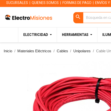
SUCURSALES
|
QUIENES SOMOS
|
FORMAS DE PAGO
|
ENVÍOS Y
search
ELECTRICIDAD
HERRAMIENTAS
ILUM
Inicio
Materiales Eléctricos
Cables
Unipolares
Cable Un