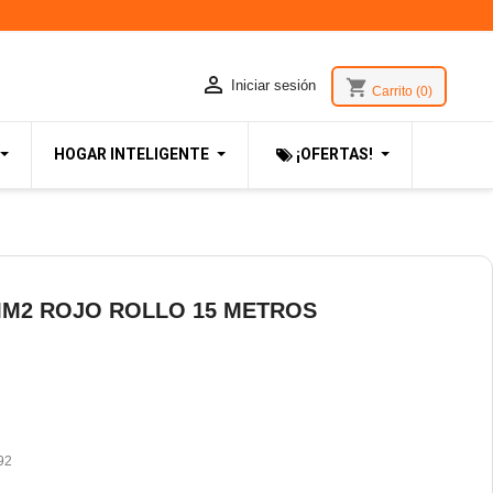

shopping_cart
Iniciar sesión
Carrito
(0)
HOGAR INTELIGENTE
¡OFERTAS!
MM2 ROJO ROLLO 15 METROS
92