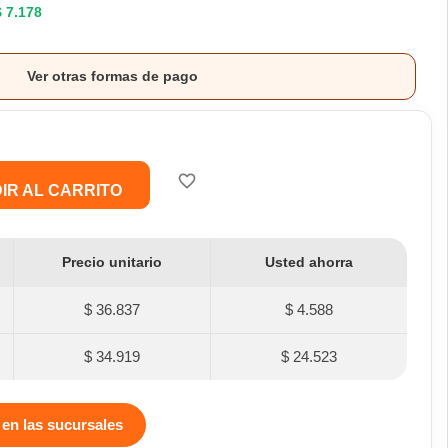
$ 7.178
Ver otras formas de pago
favorite_border
IR AL CARRITO
Precio unitario
Usted ahorra
$ 36.837
$ 4.588
$ 34.919
$ 24.523
 en las sucursales