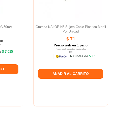
40A 30mA
Grampa KALOP N8 Sujeta Cable Plástica Marfil
Por Unidad
$ 71
go
s
Precio web en 1 pago
Precio sin Impuestos Nacionales
de
$ 7.015
$ 59
6 cuotas de
$ 13
TO
AÑADIR AL CARRITO