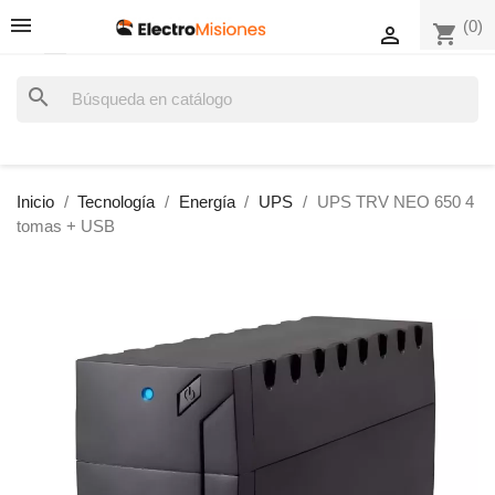
(0)
shopping_cart

search
Inicio
Tecnología
Energía
UPS
UPS TRV NEO 650 4
tomas + USB