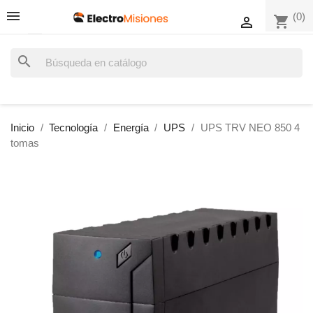
(0)
shopping_cart

search
Inicio
Tecnología
Energía
UPS
UPS TRV NEO 850 4
tomas