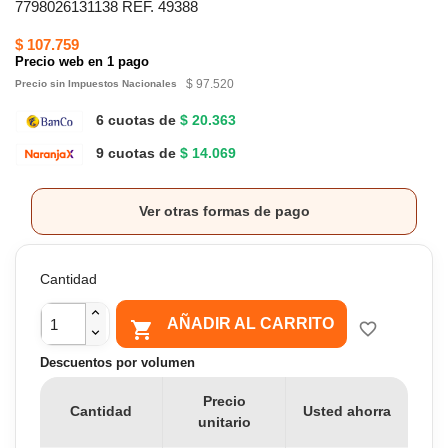
7798026131138 REF. 49388
$ 107.759
Precio web en 1 pago
$ 97.520
Precio sin Impuestos Nacionales
6 cuotas de
$ 20.363
9 cuotas de
$ 14.069
Ver otras formas de pago
Cantidad
AÑADIR AL CARRITO

favorite_border
Descuentos por volumen
Precio
Cantidad
Usted ahorra
unitario