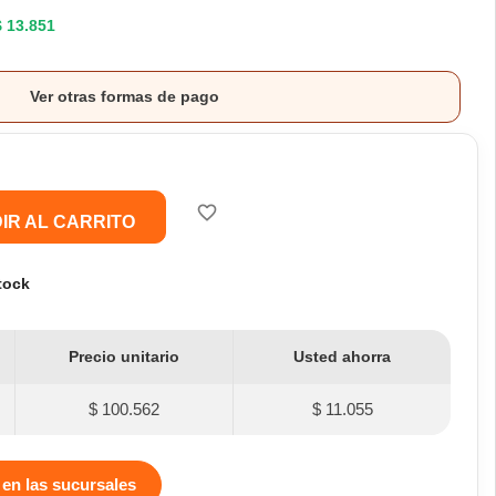
$ 13.851
Ver otras formas de pago
favorite_border
IR AL CARRITO
tock
Precio unitario
Usted ahorra
$ 100.562
$ 11.055
 en las sucursales