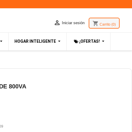

shopping_cart
Iniciar sesión
Carrito
(0)
HOGAR INTELIGENTE
¡OFERTAS!
DE 800VA
09