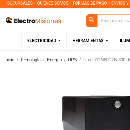
SUCURSALES
|
QUIENES SOMOS
|
FORMAS DE PAGO
|
ENVÍOS Y
search
ELECTRICIDAD
HERRAMIENTAS
ILUM
Inicio
Tecnología
Energía
UPS
Ups LYONN CTB-800 de