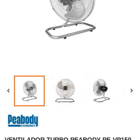


VENTILADOR TURBO PEABODY PE-VP150