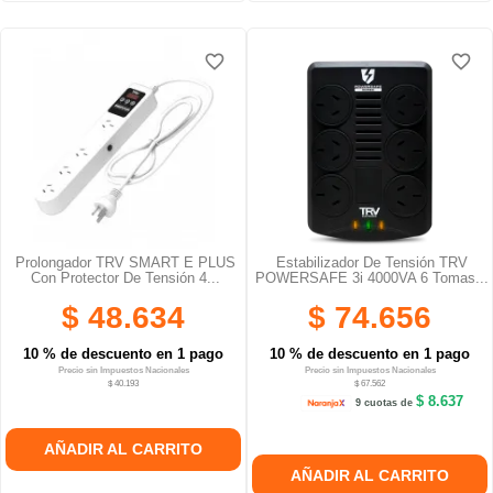
favorite_border
favorite_border
favorite_border
favorite_border
Prolongador TRV SMART E PLUS
Estabilizador De Tensión TRV
Con Protector De Tensión 4...
POWERSAFE 3i 4000VA 6 Tomas...
$ 48.634
$ 74.656
10 % de descuento en 1 pago
10 % de descuento en 1 pago
Precio sin Impuestos Nacionales
Precio sin Impuestos Nacionales
$ 40.193
$ 67.562
$ 8.637
9 cuotas de
AÑADIR AL CARRITO
AÑADIR AL CARRITO