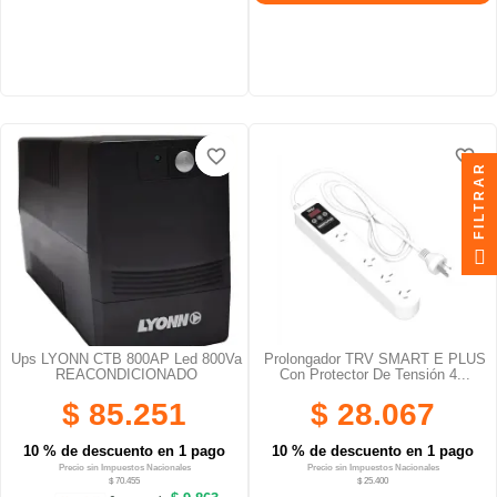
favorite_border
favorite_border
favorite_border
favorite_border
FILTRAR
Ups LYONN CTB 800AP Led 800Va
Prolongador TRV SMART E PLUS
REACONDICIONADO
Con Protector De Tensión 4...
$ 85.251
$ 28.067
10 % de descuento en 1 pago
10 % de descuento en 1 pago
Precio sin Impuestos Nacionales
Precio sin Impuestos Nacionales
$ 70.455
$ 25.400