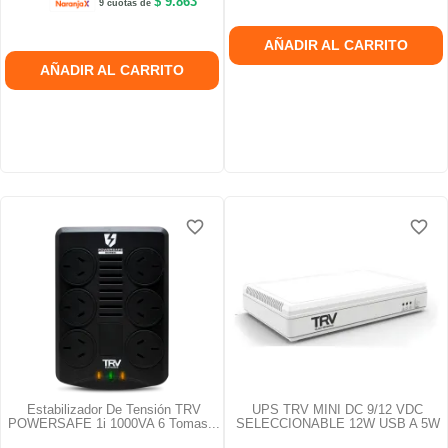
$ 9.863
9 cuotas de
AÑADIR AL CARRITO
AÑADIR AL CARRITO
favorite_border
favorite_border
favorite_border
favorite_border
Estabilizador De Tensión TRV
UPS TRV MINI DC 9/12 VDC
POWERSAFE 1i 1000VA 6 Tomas...
SELECCIONABLE 12W USB A 5W