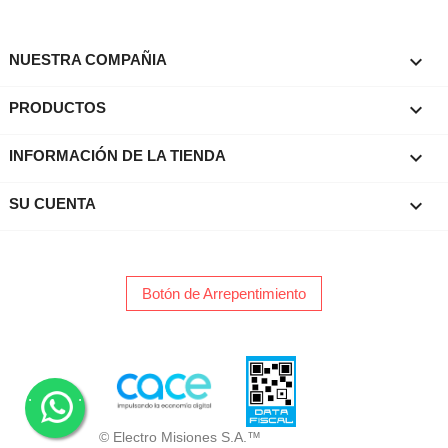

NUESTRA COMPAÑIA

PRODUCTOS
keyboard_arrow_down
INFORMACIÓN DE LA TIENDA

SU CUENTA
Botón de Arrepentimiento
.
.
© Electro Misiones S.A.™