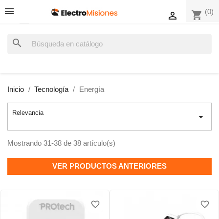
(0)
shopping_cart

search
Inicio
Tecnología
Energía
Relevancia

Mostrando 31-38 de 38 artículo(s)
VER PRODUCTOS ANTERIORES
favorite_border
favorite_border
favorite_border
favorite_border