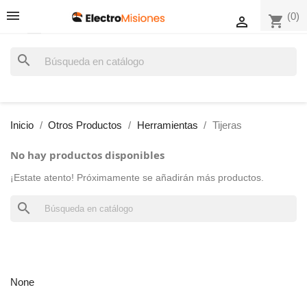
(0)
shopping_cart

search
Inicio
Otros Productos
Herramientas
Tijeras
No hay productos disponibles
¡Estate atento! Próximamente se añadirán más productos.
search
None